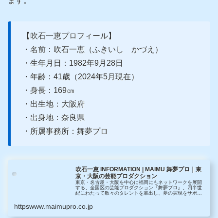
ます。
【吹石一恵プロフィール】
・名前：吹石一恵（ふきいし かづえ）
・生年月日：
1982
年
9
月
28
日
・年齢：
41
歳（
2024
年
5
月現在）
・身長：
169
㎝
・出生地：大阪府
・出身地：奈良県
・所属事務所：舞夢プロ
吹石一恵 INFORMATION | MAIMU 舞夢プロ｜東
京・大阪の芸能プロダクション
東京・名古屋・大阪を中心に福岡にもネットワークを展開
する、全国区の芸能プロダクション『舞夢プロ』。四半世
紀にわたって数々のタレントを輩出し、夢の実現をサポー
トし続けています。
httpswww.maimupro.co.jp