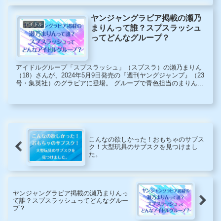
業の歌手としてもマルチに活躍中の及川さんの再婚話について探
ってみました。
ヤンジャングラビア掲載の瀬乃
アイドル
まりんって誰？スプスラッシュ
ってどんなグループ？
アイドルグループ「スプスラッシュ」（スプスラ）の瀬乃まりん
（18）さんが、2024年5月9日発売の『週刊ヤングジャンプ』（23
号・集英社）のグラビアに登場。 グループで青色担当のまりんさ
ん、ヤンジャン初登場となった今回のグラビアは青色の水着で統
一。正統派美少女らしく、彼女の大好きな海での爽やかでかわい
らしいグラビアとなっています。今春、高校を卒業し、4月から
大学に通い始めたまりんさんの瑞々しい水着姿。グラビア登場と
同時に電子写真集「青を知ること。」も発売されています。グラ
ビア撮影時のメイキング映像も公開。こんな動画を見たら写真集
も買いたくなってしまいますね。
こんなの欲しかった！おもちゃのサブス
ク！大型玩具のサブスクを見つけまし
た。
ヤンジャングラビア掲載の瀬乃まりんっ
て誰？スプスラッシュってどんなグルー
プ？