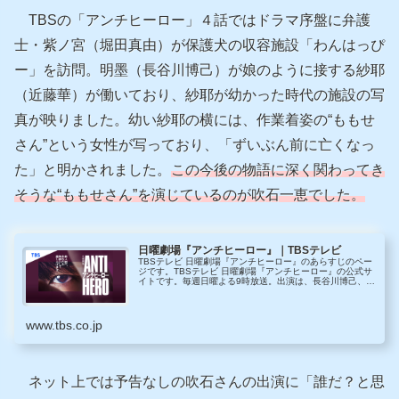
TBSの「アンチヒーロー」４話ではドラマ序盤に弁護
士・紫ノ宮（堀田真由）が保護犬の収容施設「わんはっぴ
ー」を訪問。明墨（長谷川博己）が娘のように接する紗耶
（近藤華）が働いており、紗耶が幼かった時代の施設の写
真が映りました。幼い紗耶の横には、作業着姿の“ももせ
さん”という女性が写っており、「ずいぶん前に亡くなっ
た」と明かされました。
この今後の物語に深く関わってき
そうな“ももせさん”を演じているのが吹石一恵でした。
日曜劇場『アンチヒーロー』｜TBSテレビ
TBSテレビ 日曜劇場『アンチヒーロー』のあらすじのペー
ジです。TBSテレビ 日曜劇場『アンチヒーロー』の公式サ
イトです。毎週日曜よる9時放送。出演は、長谷川博己、北
村匠海、堀田真由、大島優子、木村佳乃、野村萬斎。“アン
チ”な弁護士は正義か...
www.tbs.co.jp
ネット上では予告なしの吹石さんの出演に「誰だ？と思