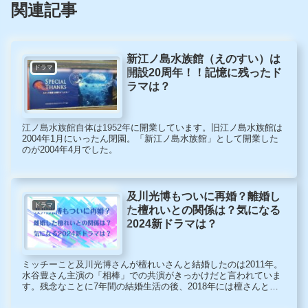
関連記事
新江ノ島水族館（えのすい）は
ドラマ
開設20周年！！記憶に残ったド
ラマは？
江ノ島水族館自体は1952年に開業しています。旧江ノ島水族館は
2004年1月にいったん閉園。「新江ノ島水族館」として開業した
のが2004年4月でした。
及川光博もついに再婚？離婚し
ドラマ
た檀れいとの関係は？気になる
2024新ドラマは？
ミッチーこと及川光博さんが檀れいさんと結婚したのは2011年。
水谷豊さん主演の「相棒」での共演がきっかけだと言われていま
す。残念なことに7年間の結婚生活の後、2018年には檀さんと離
婚しています。その離婚から5年半。俳優としてはもちろん、本