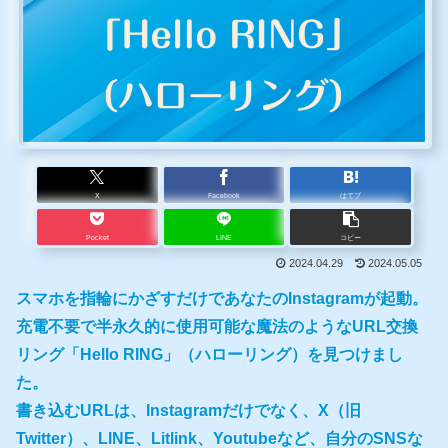
X
Facebook
はてブ
Pocket
LINE
コピー
2024.04.29
2024.05.05
スマホを指輪にかざすだけであなたのInstagramが起動。
充電不要で半永久的に使用可能な魔法のようなURL交換
リング「Hello RING」（ハローリング）を見つけまし
た。
書き込むURLは、Instagramだけでなく、X（旧
Twitter）、LINE、Litlink、Youtubeなど、自分のSNSな