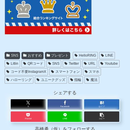
SNS
おすすめ
プレゼント
HelloRING
LINE
Litlin
QRコード
SNS
Twitter
URL
Youtube
コード不要InstagramX
スマートフォン
スマホ
ハローリング
ユニークグッズ
指輪
魔法
シェアする
X
Facebook
はてブ
Pocket
LINE
コピー
高橋勇（仮）をフォローする