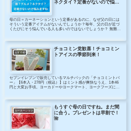
ネクタイ？定番がないので悩み
ますね
母の日＝カーネーションという定番があるのに、なぜ父の日には
そういう定番アイテムがないんでしょうか？毎年、父の日が近づ
くたびにそう悩んでいる人も多いのではないでしょうか？ 無難な
ところでは、お酒？あるいはグルメ？ネクタイ？サプリメン
ト？・・・ そこで今回は自らの経験を踏まえて父の日のプレゼン
トについて考えてみました。父の日専門サイトの紹介も。
チョコミン党歓喜！チョコミン
おすすめ
トアイスの季節到来！
セブンイレブンで販売しているマルチパックの「チョコミントバ
ー」【6本入・278円（税込）】はミント感が爽快なうえ、1本46
円と大変お手頃。ヨーカドーやヨークマート、ヨークフーズには
このチョコミントアイスが常備されており、いつでも食べたいと
きにチョコミントアイスを食べることができる。
もうすぐ母の日ですね。まだ間
カーネーション
に合う。プレゼントは早割で！
🌺