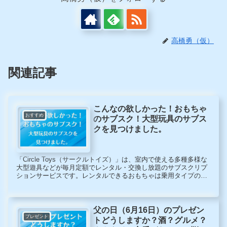
高橋勇（仮）
関連記事
こんなの欲しかった！おもちゃ
おすすめ
のサブスク！大型玩具のサブス
クを見つけました。
「Circle Toys（サークルトイズ）」は、室内で使える多種多様な
大型遊具などが毎月定額でレンタル・交換し放題のサブスクリプ
ションサービスです。レンタルできるおもちゃは乗用タイプのラ
ジコンカー、室内用のジャングルジム、トランポリン、シルバニ
アファミリーやリカちゃん人形のハウスセット、ままごと用のミ
ニキッチンetc.
父の日（6月16日）のプレゼン
プレゼント
トどうしますか？酒？グルメ？