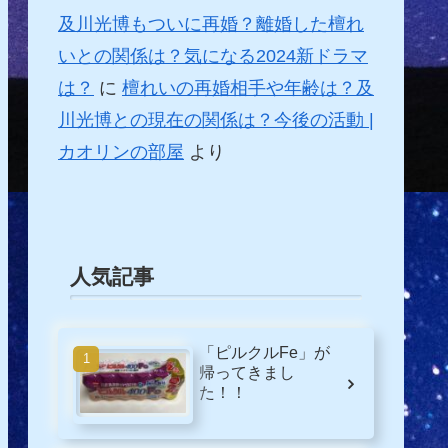
及川光博もついに再婚？離婚した檀れ
いとの関係は？気になる2024新ドラマ
は？
に
檀れいの再婚相手や年齢は？及
川光博との現在の関係は？今後の活動 |
カオリンの部屋
より
人気記事
「ピルクルFe」が
帰ってきまし
た！！