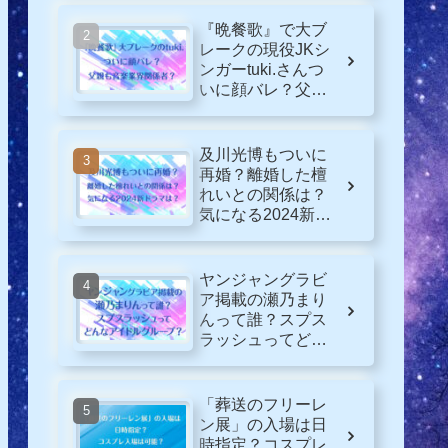
『晩餐歌』で大ブ
レークの現役JKシ
ンガーtuki.さんつ
いに顔バレ？父親
も音楽業界関係
者？
及川光博もついに
再婚？離婚した檀
れいとの関係は？
気になる2024新ド
ラマは？
ヤンジャングラビ
ア掲載の瀬乃まり
んって誰？スプス
ラッシュってどん
なグループ？
「葬送のフリーレ
ン展」の入場は日
時指定？コスプレ