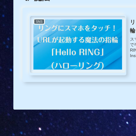
リ
SNS
輪
ス
で
R
In
S