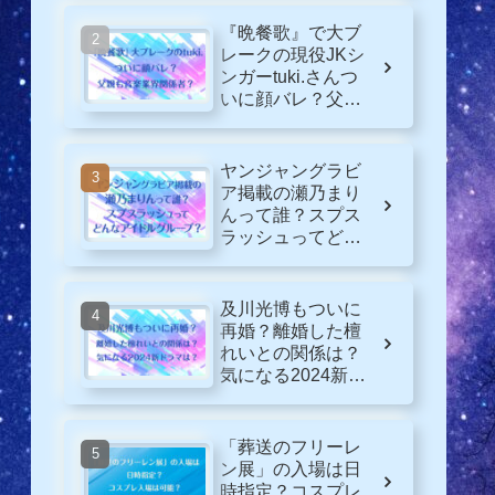
『晩餐歌』で大ブ
レークの現役JKシ
ンガーtuki.さんつ
いに顔バレ？父親
も音楽業界関係
者？
ヤンジャングラビ
ア掲載の瀬乃まり
んって誰？スプス
ラッシュってどん
なグループ？
及川光博もついに
再婚？離婚した檀
れいとの関係は？
気になる2024新ド
ラマは？
「葬送のフリーレ
ン展」の入場は日
時指定？コスプレ