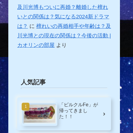
及川光博もついに再婚？離婚した檀れ
いとの関係は？気になる2024新ドラマ
は？
に
檀れいの再婚相手や年齢は？及
川光博との現在の関係は？今後の活動 |
カオリンの部屋
より
人気記事
「ピルクルFe」が
帰ってきまし
た！！