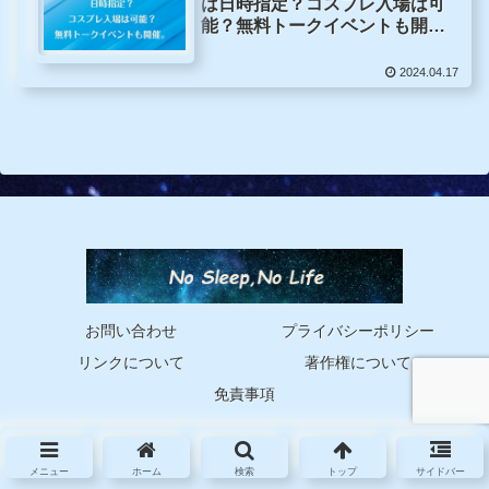
は日時指定？コスプレ入場は可
能？無料トークイベントも開
催。
2024.04.17
お問い合わせ
プライバシーポリシー
リンクについて
著作権について
免責事項
© 2024 No Sleep No Life!.
メニュー
ホーム
検索
トップ
サイドバー