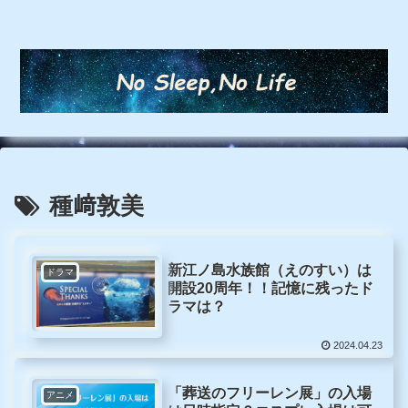
種﨑敦美
新江ノ島水族館（えのすい）は
ドラマ
開設20周年！！記憶に残ったド
ラマは？
2024.04.23
「葬送のフリーレン展」の入場
アニメ