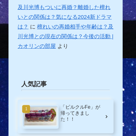
及川光博もついに再婚？離婚した檀れ
いとの関係は？気になる2024新ドラマ
は？
に
檀れいの再婚相手や年齢は？及
川光博との現在の関係は？今後の活動 |
カオリンの部屋
より
人気記事
「ピルクルFe」が
帰ってきまし
た！！