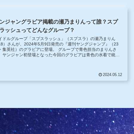
ンジャングラビア掲載の瀬乃まりんって誰？スプ
ラッシュってどんなグループ？
イドルグループ「スプスラッシュ」（スプスラ）の瀬乃まりん
18）さんが、2024年5月9日発売の『週刊ヤングジャンプ』（23
・集英社）のグラビアに登場。 グループで青色担当のまりんさ
、ヤンジャン初登場となった今回のグラビアは青色の水着で統
。正統派美少女らしく、彼女の大好きな海での爽やかでかわいら
いグラビアとなっています。今春、高校を卒業し、4月から大学
通い始めたまりんさんの瑞々しい水着姿。グラビア登場と同時に
2024.05.12
子写真集「青を知ること。」も発売されています。グラビア撮影
のメイキング映像も公開。こんな動画を見たら写真集も買いたく
ってしまいますね。