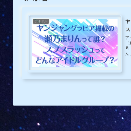
ヤ
アイドル
ス
ア
（
号
ん
一
し
に
電
時
な