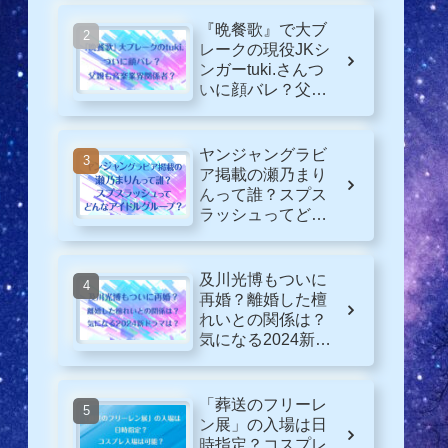
『晩餐歌』で大ブ
レークの現役JKシ
ンガーtuki.さんつ
いに顔バレ？父親
も音楽業界関係
者？
ヤンジャングラビ
ア掲載の瀬乃まり
んって誰？スプス
ラッシュってどん
なグループ？
及川光博もついに
再婚？離婚した檀
れいとの関係は？
気になる2024新ド
ラマは？
「葬送のフリーレ
ン展」の入場は日
時指定？コスプレ