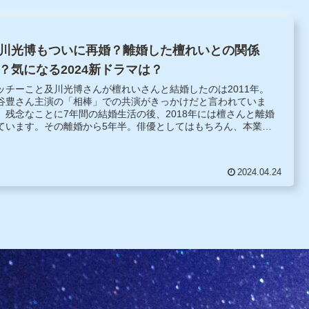
川光博もついに再婚？離婚した檀れいとの関係
？気になる2024新ドラマは？
ッチーこと及川光博さんが檀れいさんと結婚したのは2011年。
谷豊さん主演の「相棒」での共演がきっかけだと言われていま
。残念なことに7年間の結婚生活の後、2018年には檀さんと離婚
ています。その離婚から5年半。俳優としてはもちろん、本業の
手としてもマルチに活躍中の及川さんの再婚話について探ってみ
した。
2024.04.24