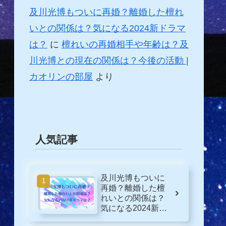
及川光博もついに再婚？離婚した檀れ
いとの関係は？気になる2024新ドラマ
は？
に
檀れいの再婚相手や年齢は？及
川光博との現在の関係は？今後の活動 |
カオリンの部屋
より
人気記事
及川光博もついに
再婚？離婚した檀
れいとの関係は？
気になる2024新ド
ラマは？