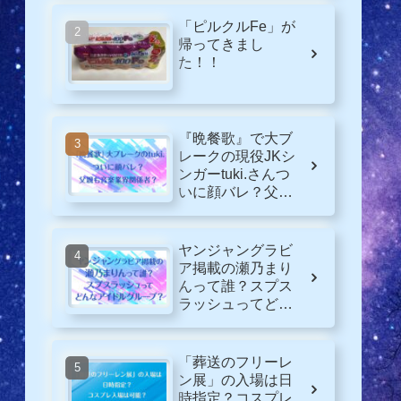
「ピルクルFe」が
帰ってきまし
た！！
『晩餐歌』で大ブ
レークの現役JKシ
ンガーtuki.さんつ
いに顔バレ？父親
も音楽業界関係
者？
ヤンジャングラビ
ア掲載の瀬乃まり
んって誰？スプス
ラッシュってどん
なグループ？
「葬送のフリーレ
ン展」の入場は日
時指定？コスプレ