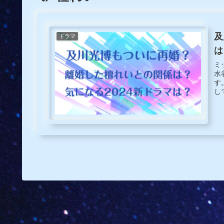
及
ドラマ
は
ミ
水
す
し
歌
ま