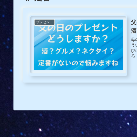
父
プレゼント
酒
母
う
び
ろ
そ
え