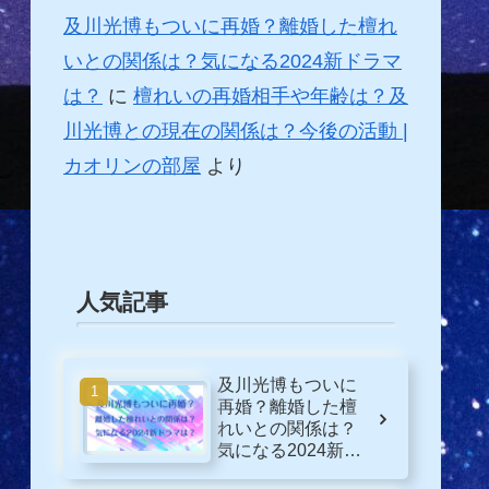
及川光博もついに再婚？離婚した檀れ
いとの関係は？気になる2024新ドラマ
は？
に
檀れいの再婚相手や年齢は？及
川光博との現在の関係は？今後の活動 |
カオリンの部屋
より
人気記事
及川光博もついに
再婚？離婚した檀
れいとの関係は？
気になる2024新ド
ラマは？