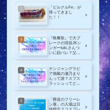
「ピルクルFe」が
帰ってきまし
た！！
『晩餐歌』で大ブ
レークの現役JKシ
ンガーtuki.さんつ
いに顔バレ？父親
も音楽業界関係
者？
ヤンジャングラビ
ア掲載の瀬乃まり
んって誰？スプス
ラッシュってどん
なグループ？
「葬送のフリーレ
ン展」の入場は日
時指定？コスプレ