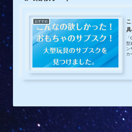
こ
おすすめ
具
「
型
ン
カ
リ
etc