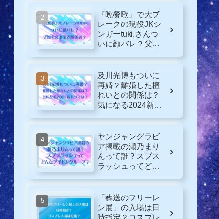
『晩餐歌』で大ブ
レークの現役JKシ
ンガーtuki.さんつ
いに顔バレ？父親
も音楽業界関係
者？
及川光博もついに
再婚？離婚した檀
れいとの関係は？
気になる2024新ド
ラマは？
ヤンジャングラビ
ア掲載の瀬乃まり
んって誰？スプス
ラッシュってどん
なグループ？
「葬送のフリーレ
ン展」の入場は日
時指定？コスプレ