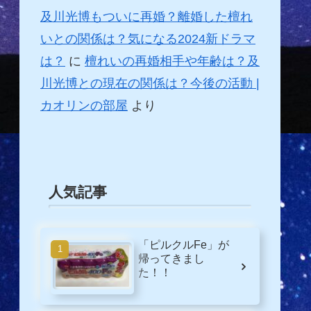
及川光博もついに再婚？離婚した檀れ
いとの関係は？気になる2024新ドラマ
は？
に
檀れいの再婚相手や年齢は？及
川光博との現在の関係は？今後の活動 |
カオリンの部屋
より
人気記事
「ピルクルFe」が
帰ってきまし
た！！