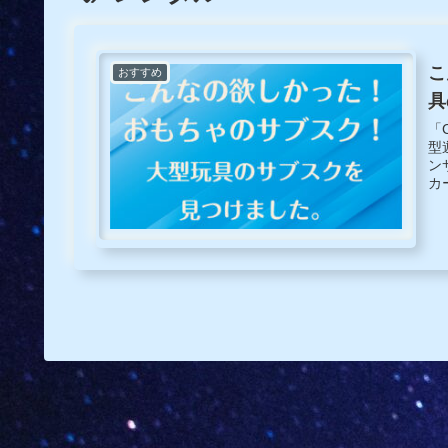
こ
おすすめ
具
「
型
ン
カ
リ
etc