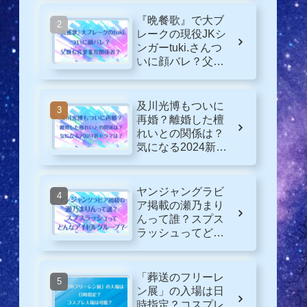
『晩餐歌』で大ブ
レークの現役JKシ
ンガーtuki.さんつ
いに顔バレ？父親
も音楽業界関係
者？
及川光博もついに
再婚？離婚した檀
れいとの関係は？
気になる2024新ド
ラマは？
ヤンジャングラビ
ア掲載の瀬乃まり
んって誰？スプス
ラッシュってどん
なグループ？
「葬送のフリーレ
ン展」の入場は日
時指定？コスプレ