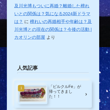
及川光博もついに再婚？離婚した檀れ
いとの関係は？気になる2024新ドラマ
は？
に
檀れいの再婚相手や年齢は？及
川光博との現在の関係は？今後の活動 |
カオリンの部屋
より
人気記事
「ピルクルFe」が
帰ってきまし
た！！