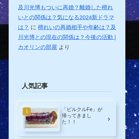
及川光博もついに再婚？離婚した檀れ
いとの関係は？気になる2024新ドラマ
は？
に
檀れいの再婚相手や年齢は？及
川光博との現在の関係は？今後の活動 |
カオリンの部屋
より
人気記事
「ピルクルFe」が
帰ってきまし
た！！