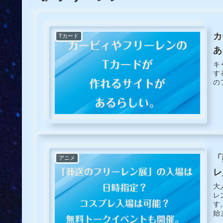
カ
Tカード
あ
キ
す
の
「
アニメ
レ
大
レ
す
始