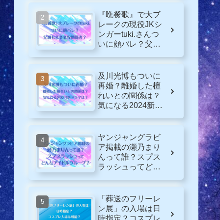
『晩餐歌』で大ブ
レークの現役JKシ
ンガーtuki.さんつ
いに顔バレ？父親
も音楽業界関係
者？
及川光博もついに
再婚？離婚した檀
れいとの関係は？
気になる2024新ド
ラマは？
ヤンジャングラビ
ア掲載の瀬乃まり
んって誰？スプス
ラッシュってどん
なグループ？
「葬送のフリーレ
ン展」の入場は日
時指定？コスプレ