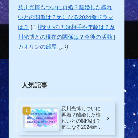
及川光博もついに再婚？離婚した檀れ
いとの関係は？気になる2024新ドラマ
は？
に
檀れいの再婚相手や年齢は？及
川光博との現在の関係は？今後の活動 |
カオリンの部屋
より
人気記事
及川光博もついに
再婚？離婚した檀
れいとの関係は？
気になる2024新ド
ラマは？