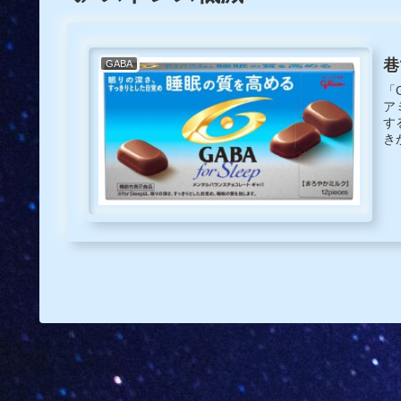
巷
GABA
「G
ア
す
き
も