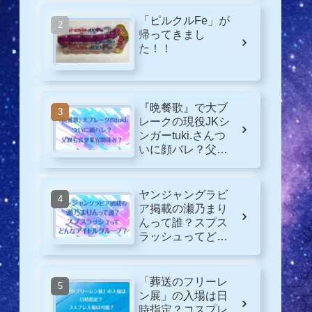
「ピルクルFe」が
帰ってきまし
た！！
『晩餐歌』で大ブ
レークの現役JKシ
ンガーtuki.さんつ
いに顔バレ？父親
も音楽業界関係
者？
ヤンジャングラビ
ア掲載の瀬乃まり
んって誰？スプス
ラッシュってどん
なグループ？
「葬送のフリーレ
ン展」の入場は日
時指定？コスプレ