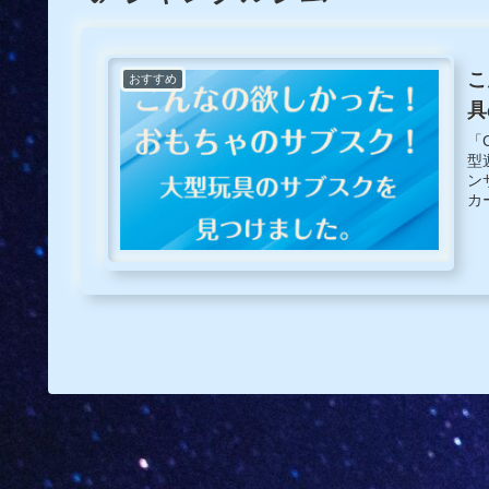
こ
おすすめ
具
「
型
ン
カ
リ
etc