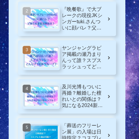
『晩餐歌』で大ブ
レークの現役JKシ
ンガーtuki.さんつ
いに顔バレ？父親
も音楽業界関係
者？
ヤンジャングラビ
ア掲載の瀬乃まり
んって誰？スプス
ラッシュってどん
なグループ？
及川光博もついに
再婚？離婚した檀
れいとの関係は？
気になる2024新ド
ラマは？
「葬送のフリーレ
ン展」の入場は日
時指定？コスプレ