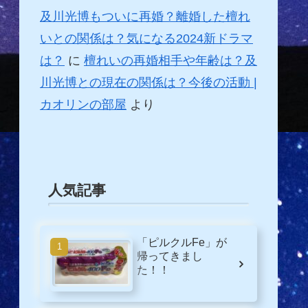
及川光博もついに再婚？離婚した檀れ
いとの関係は？気になる2024新ドラマ
は？
に
檀れいの再婚相手や年齢は？及
川光博との現在の関係は？今後の活動 |
カオリンの部屋
より
人気記事
「ピルクルFe」が
帰ってきまし
た！！