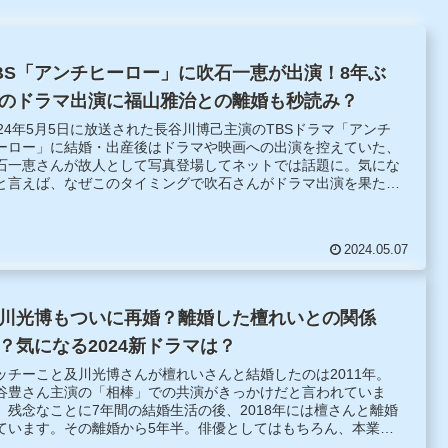
BS「アンチヒーロー」に吹石一恵が出演！8年ぶ
のドラマ出演に福山雅治との離婚も秒読み？
024年5月5日に放送された長谷川博己主演のTBSドラマ「アンチ
ーロー」に結婚・出産後はドラマや映画への出演を控えていた、
石一恵さんが故人として写真登場してネットでは話題に。気にな
と言えば、なぜこのタイミングで吹石さんがドラマ出演を果たし
のかということです。
2024.05.07
川光博もついに再婚？離婚した檀れいとの関係
？気になる2024新ドラマは？
ッチーこと及川光博さんが檀れいさんと結婚したのは2011年。
谷豊さん主演の「相棒」での共演がきっかけだと言われていま
。残念なことに7年間の結婚生活の後、2018年には檀さんと離婚
ています。その離婚から5年半。俳優としてはもちろん、本業の
手としてもマルチに活躍中の及川さんの再婚話について探ってみ