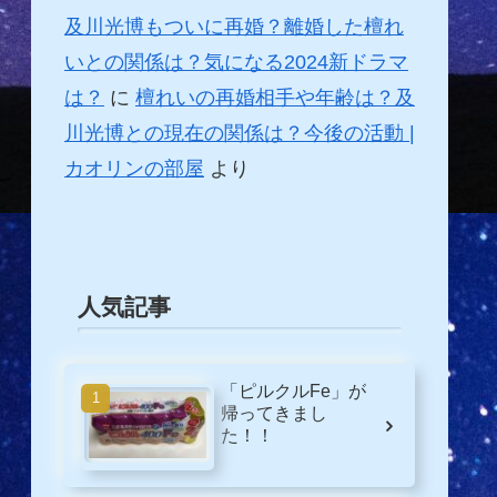
及川光博もついに再婚？離婚した檀れ
いとの関係は？気になる2024新ドラマ
は？
に
檀れいの再婚相手や年齢は？及
川光博との現在の関係は？今後の活動 |
カオリンの部屋
より
人気記事
「ピルクルFe」が
帰ってきまし
た！！