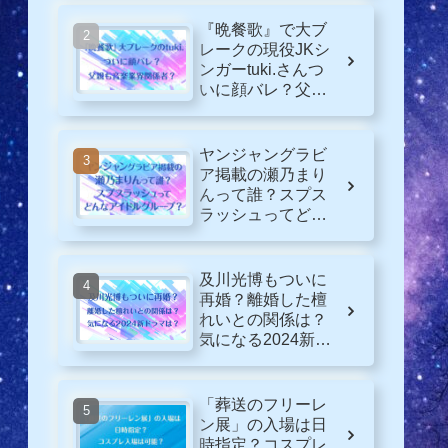
『晩餐歌』で大ブ
レークの現役JKシ
ンガーtuki.さんつ
いに顔バレ？父親
も音楽業界関係
者？
ヤンジャングラビ
ア掲載の瀬乃まり
んって誰？スプス
ラッシュってどん
なグループ？
及川光博もついに
再婚？離婚した檀
れいとの関係は？
気になる2024新ド
ラマは？
「葬送のフリーレ
ン展」の入場は日
時指定？コスプレ