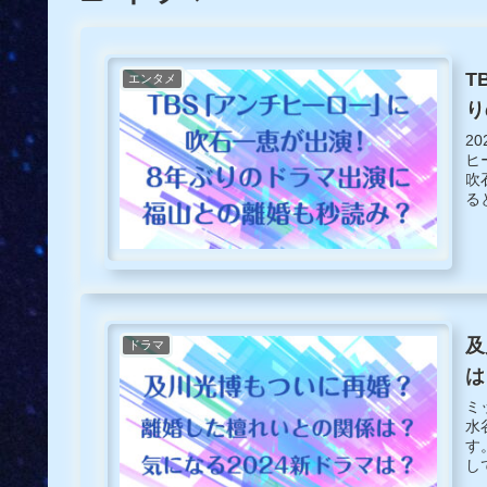
T
エンタメ
り
2
ヒ
吹
る
た
及
ドラマ
は
ミ
水
す
し
歌