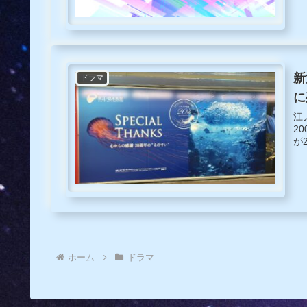
ま
新
ドラマ
に
江
2
が
ホーム
ドラマ