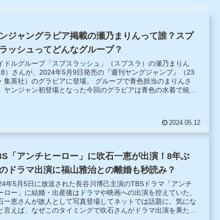
ンジャングラビア掲載の瀬乃まりんって誰？スプ
ラッシュってどんなグループ？
イドルグループ「スプスラッシュ」（スプスラ）の瀬乃まりん
18）さんが、2024年5月9日発売の『週刊ヤングジャンプ』（23
・集英社）のグラビアに登場。 グループで青色担当のまりんさ
、ヤンジャン初登場となった今回のグラビアは青色の水着で統
。正統派美少女らしく、彼女の大好きな海での爽やかでかわいら
いグラビアとなっています。今春、高校を卒業し、4月から大学
通い始めたまりんさんの瑞々しい水着姿。グラビア登場と同時に
2024.05.12
子写真集「青を知ること。」も発売されています。グラビア撮影
のメイキング映像も公開。こんな動画を見たら写真集も買いたく
ってしまいますね。
BS「アンチヒーロー」に吹石一恵が出演！8年ぶ
のドラマ出演に福山雅治との離婚も秒読み？
024年5月5日に放送された長谷川博己主演のTBSドラマ「アンチ
ーロー」に結婚・出産後はドラマや映画への出演を控えていた、
石一恵さんが故人として写真登場してネットでは話題に。気にな
と言えば、なぜこのタイミングで吹石さんがドラマ出演を果たし
のかということです。