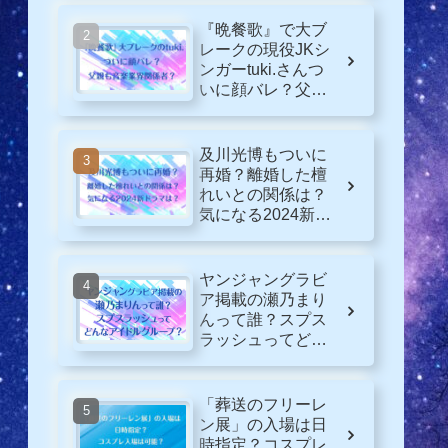
『晩餐歌』で大ブ
レークの現役JKシ
ンガーtuki.さんつ
いに顔バレ？父親
も音楽業界関係
者？
及川光博もついに
再婚？離婚した檀
れいとの関係は？
気になる2024新ド
ラマは？
ヤンジャングラビ
ア掲載の瀬乃まり
んって誰？スプス
ラッシュってどん
なグループ？
「葬送のフリーレ
ン展」の入場は日
時指定？コスプレ