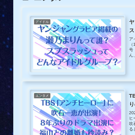
ヤ
アイドル
ス
ア
（
号
ん
一
し
に
電
時
な
T
エンタメ
り
2
ヒ
吹
る
た