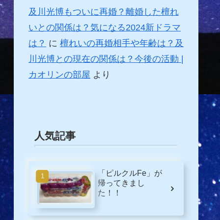
及川光博もついに再婚？離婚した檀れ
いとの関係は？気になる2024新ドラマ
は？
に
檀れいの再婚相手や年齢は？及
川光博との現在の関係は？今後の活動 |
カオリンの部屋
より
人気記事
「ピルクルFe」が
帰ってきまし
た！！